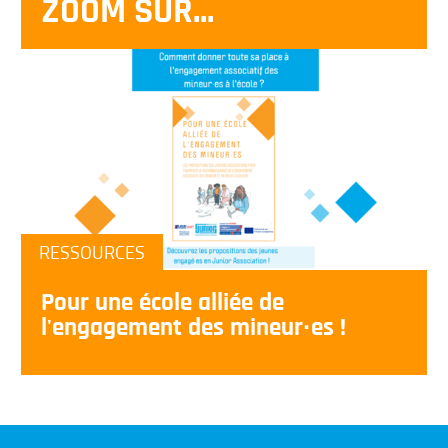
ZOOM SUR...
RESSOURCES
Pour une école alliée de
l'engagement des mineur·es !